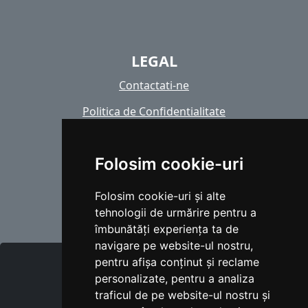
LEGAL
Contactati-ne
Politica de Confidentialitate
Politica de cookie-uri
Folosim cookie-uri
Copyright images
Folosim cookie-uri și alte
tehnologii de urmărire pentru a
îmbunătăți experiența ta de
navigare pe website-ul nostru,
DESPRE NOI
pentru afișa conținut și reclame
personalizate, pentru a analiza
Cine suntem noi ?
traficul de pe website-ul nostru și