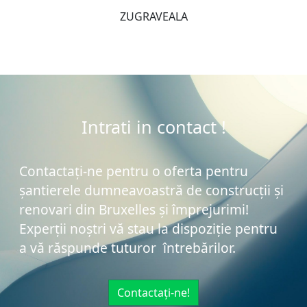
ZUGRAVEALA
Intrati in contact !
Contactați-ne pentru o oferta pentru
șantierele dumneavoastră de construcții și
renovari din Bruxelles și împrejurimi!
Experții noștri vă stau la dispoziție pentru
a vă răspunde tuturor întrebărilor.
Contactați-ne!