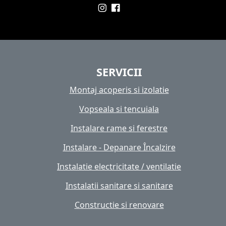
SERVICII
Montaj acoperis si izolatie
Vopseala si tencuiala
Instalare rame si ferestre
Instalare - Depanare Încalzire
Instalatie electricitate / ventilatie
Instalatii sanitare si sanitare
Constructie si renovare