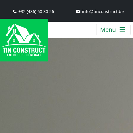
+32 (486) 60 30 56
info@tinconstruct.be
Menu